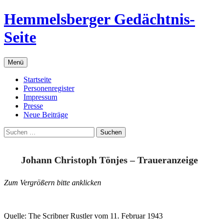
Zum
Hemmelsberger Gedächtnis-
Inhalt
springen
Seite
Menü
Startseite
Personenregister
Impressum
Presse
Neue Beiträge
Suchen
nach:
Johann Christoph Tönjes – Traueranzeige
Zum Vergrößern bitte anklicken
Quelle: The Scribner Rustler vom 11. Februar 1943