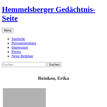
Zum
Hemmelsberger Gedächtnis-
Inhalt
springen
Seite
Menü
Startseite
Personenregister
Impressum
Presse
Neue Beiträge
Suchen
nach:
Reinken, Erika