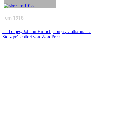
um 1918
Beitragsnavigation
←
Tönjes, Johann Hinrich
Tönjes, Catharina
→
Stolz präsentiert von WordPress