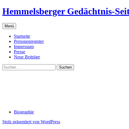
Zum
Hemmelsberger Gedächtnis-Sei
Inhalt
springen
Menü
Startseite
Personenregister
Impressum
Presse
Neue Beiträge
Suchen
nach:
Biographie
Stolz präsentiert von WordPress