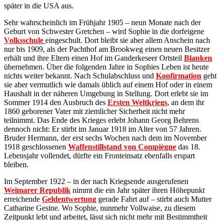
später in die USA aus.
Sehr wahrscheinlich im Frühjahr 1905 – neun Monate nach der
Geburt von Schwester Gretchen – wird Sophie in die dorfeigene
Volksschule
eingeschult. Dort bleibt sie aber allem Anschein nach
nur bis 1909, als der Pachthof am Brookweg einen neuen Besitzer
erhält und ihre Eltern einen Hof im Ganderkeseer Ortsteil
Blanken
übernehmen. Über die folgenden Jahre in Sophies Leben ist heute
nichts weiter bekannt. Nach Schulabschluss und
Konfirmation
geht
sie aber vermutlich wie damals üblich auf einem Hof oder in einem
Haushalt in der näheren Umgebung in Stellung. Dort erlebt sie im
Sommer 1914 den Ausbruch des
Ersten Weltkriegs
, an dem ihr
1860 geborener Vater mit ziemlicher Sicherheit nicht mehr
teilnimmt. Das Ende des Krieges erlebt Johann Georg Behrens
dennoch nicht: Er stirbt im Januar 1918 im Alter von 57 Jahren.
Bruder Hermann, der erst sechs Wochen nach dem im November
1918 geschlossenen
Waffenstillstand von Compiègne
das 18.
Lebensjahr vollendet, dürfte ein Fronteinsatz ebenfalls erspart
bleiben.
Im September 1922 – in der nach Kriegsende ausgerufenen
Weimarer Republik
nimmt die ein Jahr später ihren Höhepunkt
erreichende
Geldentwertung
gerade Fahrt auf – stirbt auch Mutter
Catharine Gesine. Wo Sophie, nunmehr Vollwaise, zu diesem
Zeitpunkt lebt und arbeitet, lässt sich nicht mehr mit Bestimmtheit