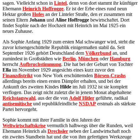
sagen. Vielleicht schon in
Lintel
, denn von dort stammt ihr künftiger
Ehemann
Heinrich Hoffrogge
. Er ist der Erbe eines rund neun
Hektar großen
Hofes
an der Linteler Straße, den er zusammen mit
seinen Eltern
Johann
und
Aline Hoffrogge
bewirtschaftet. Dort
findet Sophie nach der Hochzeit mit Heinrich im Mai 1925 ein
neues Zuhause.
Als Sophie Anfang 1929 zum ersten Mal schwanger wird, steht die
zuvor krisengeschüttelte Republik einigermaßen stabil da. Seit
September 1926 gehört Deutschland dem
Völkerbund
an, und
zumindest in Großstädten wie
Berlin
,
München
oder
Hamburg
herrscht
Aufbruchstimmung
. Die hat bei der Geburt von Tochter
Ella
im November 1929 angesichts eines kurz zuvor den
Finanzdistrikt
von New York erschütternden
Börsen-Crashs
allerdings bereits einen ersten Dämpfer erhalten, und bei der
Ankunft des zweiten Kindes
Hilde
im Juli 1932 ist sie komplett
verflogen. Das zeigt nicht zuletzt die in jenem Monat abgehaltene
Reichstagswahl
, aus der die von
Adolf Hitler
geführte, radikal
antisemitische
und republikfeindliche
NSDAP
erstmals als stärkste
Partei hervorgeht.
Sophie kommt mit ihrer Familie in den Jahren der
Weltwirtschaftskrise
vermutlich halbwegs über die Runden, weil
Ehemann Heinrich als
Drechsler
neben der Landwirtschaft noch
ein zweites Standbein hat und die von ihm gefertigten Werkzeuge