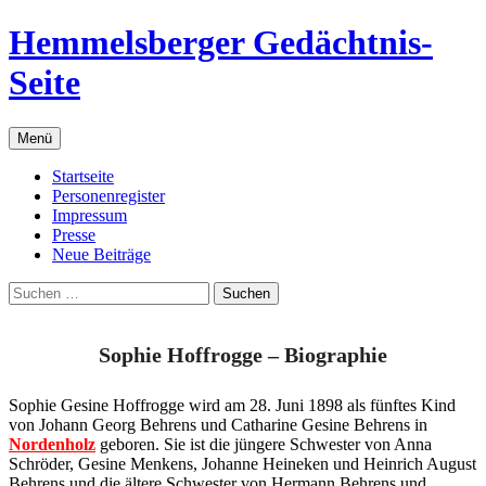
Zum
Hemmelsberger Gedächtnis-
Inhalt
springen
Seite
Menü
Startseite
Personenregister
Impressum
Presse
Neue Beiträge
Suchen
nach:
Sophie Hoffrogge – Biographie
Sophie Gesine Hoffrogge wird am 28. Juni 1898 als fünftes Kind
von Johann Georg Behrens und Catharine Gesine Behrens in
Nordenholz
geboren. Sie ist die jüngere Schwester von Anna
Schröder, Gesine Menkens, Johanne Heineken und Heinrich August
Behrens und die ältere Schwester von Hermann Behrens und