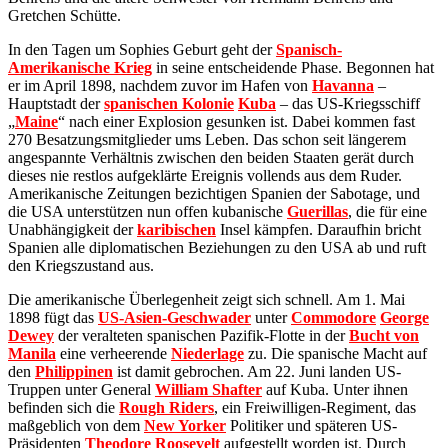
Gretchen Schütte.
In den Tagen um Sophies Geburt geht der
Spanisch-
Amerikanische Krieg
in seine entscheidende Phase. Begonnen hat
er im April 1898, nachdem zuvor im Hafen von
Havanna
–
Hauptstadt der
spanischen Kolonie
Kuba
– das US-Kriegsschiff
„
Maine
“ nach einer Explosion gesunken ist. Dabei kommen fast
270 Besatzungsmitglieder ums Leben. Das schon seit längerem
angespannte Verhältnis zwischen den beiden Staaten gerät durch
dieses nie restlos aufgeklärte Ereignis vollends aus dem Ruder.
Amerikanische Zeitungen bezichtigen Spanien der Sabotage, und
die USA unterstützen nun offen kubanische
Guerillas
, die für eine
Unabhängigkeit der
karibischen
Insel kämpfen. Daraufhin bricht
Spanien alle diplomatischen Beziehungen zu den USA ab und ruft
den Kriegszustand aus.
Die amerikanische Überlegenheit zeigt sich schnell. Am 1. Mai
1898 fügt das
US-Asien-Geschwader
unter
Commodore
George
Dewey
der veralteten spanischen Pazifik-Flotte in der
Bucht von
Manila
eine verheerende
Niederlage
zu. Die spanische Macht auf
den
Philippinen
ist damit gebrochen. Am 22. Juni landen US-
Truppen unter General
William Shafter
auf Kuba. Unter ihnen
befinden sich die
Rough Riders
, ein Freiwilligen-Regiment, das
maßgeblich von dem
New Yorker
Politiker und späteren US-
Präsidenten
Theodore Roosevelt
aufgestellt worden ist. Durch