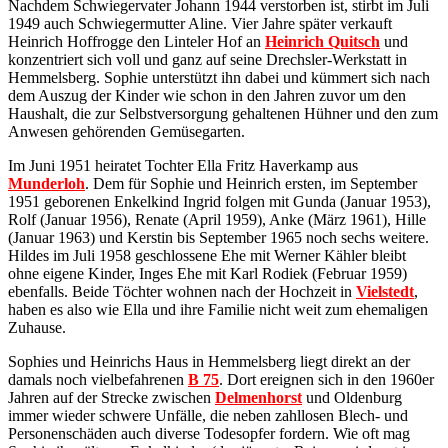
Nachdem Schwiegervater Johann 1944 verstorben ist, stirbt im Juli
1949 auch Schwiegermutter Aline. Vier Jahre später verkauft
Heinrich Hoffrogge den Linteler Hof an
Heinrich Quitsch
und
konzentriert sich voll und ganz auf seine Drechsler-Werkstatt in
Hemmelsberg. Sophie unterstützt ihn dabei und kümmert sich nach
dem Auszug der Kinder wie schon in den Jahren zuvor um den
Haushalt, die zur Selbstversorgung gehaltenen Hühner und den zum
Anwesen gehörenden Gemüsegarten.
Im Juni 1951 heiratet Tochter Ella Fritz Haverkamp aus
Munderloh
. Dem für Sophie und Heinrich ersten, im September
1951 geborenen Enkelkind Ingrid folgen mit Gunda (Januar 1953),
Rolf (Januar 1956), Renate (April 1959), Anke (März 1961), Hille
(Januar 1963) und Kerstin bis September 1965 noch sechs weitere.
Hildes im Juli 1958 geschlossene Ehe mit Werner Kähler bleibt
ohne eigene Kinder, Inges Ehe mit Karl Rodiek (Februar 1959)
ebenfalls. Beide Töchter wohnen nach der Hochzeit in
Vielstedt
,
haben es also wie Ella und ihre Familie nicht weit zum ehemaligen
Zuhause.
Sophies und Heinrichs Haus in Hemmelsberg liegt direkt an der
damals noch vielbefahrenen
B 75
. Dort ereignen sich in den 1960er
Jahren auf der Strecke zwischen
Delmenhorst
und Oldenburg
immer wieder schwere Unfälle, die neben zahllosen Blech- und
Personenschäden auch diverse Todesopfer fordern. Wie oft mag