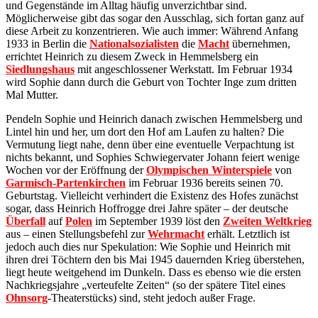
und Gegenstände im Alltag häufig unverzichtbar sind.
Möglicherweise gibt das sogar den Ausschlag, sich fortan ganz auf
diese Arbeit zu konzentrieren. Wie auch immer: Während Anfang
1933 in Berlin die
Nationalsozialisten
die
Macht
übernehmen,
errichtet Heinrich zu diesem Zweck in Hemmelsberg ein
Siedlungshaus
mit angeschlossener Werkstatt. Im Februar 1934
wird Sophie dann durch die Geburt von Tochter Inge zum dritten
Mal Mutter.
Pendeln Sophie und Heinrich danach zwischen Hemmelsberg und
Lintel hin und her, um dort den Hof am Laufen zu halten? Die
Vermutung liegt nahe, denn über eine eventuelle Verpachtung ist
nichts bekannt, und Sophies Schwiegervater Johann feiert wenige
Wochen vor der Eröffnung der
Olympischen Winterspiele
von
Garmisch-Partenkirchen
im Februar 1936 bereits seinen 70.
Geburtstag. Vielleicht verhindert die Existenz des Hofes zunächst
sogar, dass Heinrich Hoffrogge drei Jahre später – der deutsche
Überfall
auf
Polen
im September 1939 löst den
Zweiten Weltkrieg
aus – einen Stellungsbefehl zur
Wehrmacht
erhält. Letztlich ist
jedoch auch dies nur Spekulation: Wie Sophie und Heinrich mit
ihren drei Töchtern den bis Mai 1945 dauernden Krieg überstehen,
liegt heute weitgehend im Dunkeln. Dass es ebenso wie die ersten
Nachkriegsjahre „verteufelte Zeiten“ (so der spätere Titel eines
Ohnsorg
-Theaterstücks) sind, steht jedoch außer Frage.