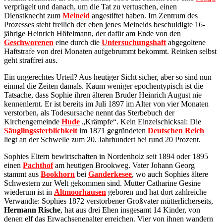
verprügelt und danach, um die Tat zu vertuschen, einen
Dienstknecht zum
Meineid
angestiftet haben. Im Zentrum des
Prozesses steht freilich der eben jenes Meineids beschuldigte 16-
jährige Heinrich Höfelmann, der dafür am Ende von den
Geschworenen
eine durch die
Untersuchungshaft
abgegoltene
Haftstrafe von drei Monaten aufgebrummt bekommt. Reinken selbst
geht straffrei aus.
Ein ungerechtes Urteil? Aus heutiger Sicht sicher, aber so sind nun
einmal die Zeiten damals. Kaum weniger epochentypisch ist die
Tatsache, dass Sophie ihren älteren Bruder Heinrich August nie
kennenlernt. Er ist bereits im Juli 1897 im Alter von vier Monaten
verstorben, als Todesursache nennt das Sterbebuch der
Kirchengemeinde
Hude
„Krämpfe“. Kein Einzelschicksal: Die
Säuglingssterblichkeit
im 1871 gegründeten
Deutschen Reich
liegt an der Schwelle zum 20. Jahrhundert bei rund 20 Prozent.
Sophies Eltern bewirtschaften in Nordenholz seit 1894 oder 1895
einen
Pachthof
am heutigen Brookweg. Vater Johann Georg
stammt aus
Bookhorn
bei
Ganderkesee
, wo auch Sophies ältere
Schwestern zur Welt gekommen sind. Mutter Catharine Gesine
wiederum ist in
Altmoorhausen
geboren und hat dort zahlreiche
Verwandte: Sophies 1872 verstorbener Großvater mütterlicherseits,
Hermann Rische
, hat aus drei Ehen insgesamt 14 Kinder, von
denen elf das Erwachsenenalter erreichen. Vier von ihnen wandern